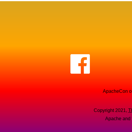
ApacheCon ope
Copyright 2021,
T
Apache and t