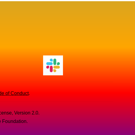
de of Conduct
.
cense, Version 2.0.
e Foundation.