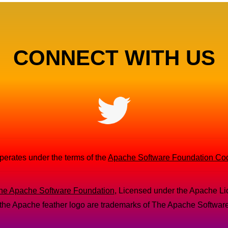
CONNECT WITH US
rates under the terms of the
Apache Software Foundation Co
he Apache Software Foundation
, Licensed under the Apache Li
he Apache feather logo are trademarks of The Apache Softwar